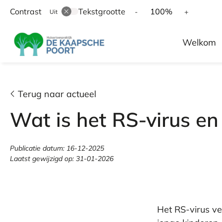
Contrast
Tekstgrootte
Tekst
Tekst
100%
-
+
Uit
verkleinen
vergroten
Hoofd
met
met
Welkom
10%
10%
menu
Terug naar actueel
Wat is het RS-virus en
Publicatie datum:
16-12-2025
Laatst gewijzigd op:
31-01-2026
Het RS-virus ve