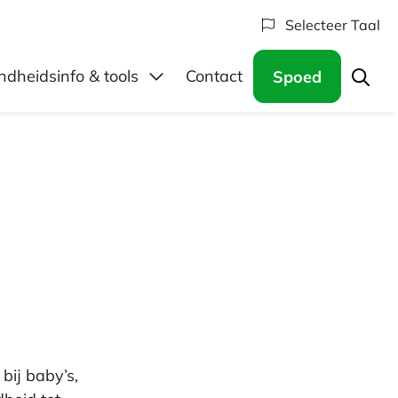
Selecteer Taal
: (Online) regelen
dheidsinfo & tools
Contact
Spoed
bij baby’s,