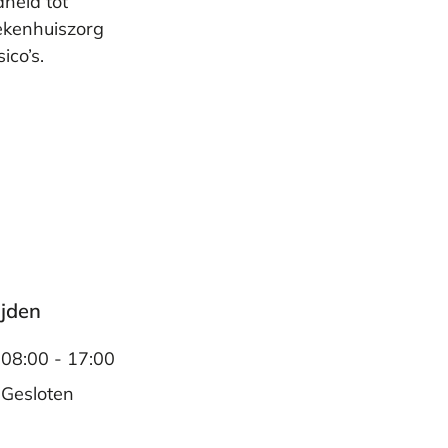
heid tot
ekenhuiszorg
ico’s.
ijden
08:00 - 17:00
Gesloten